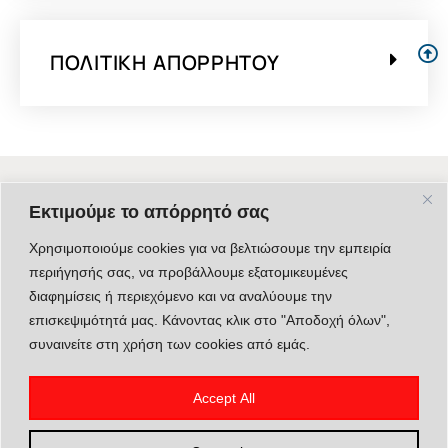
ΠΟΛΙΤΙΚΉ ΑΠΟΡΡΉΤΟΥ
Εκτιμούμε το απόρρητό σας
MUNICIPALITY OF ELASSONA
Town Hall - 6th October 57
Χρησιμοποιούμε cookies για να βελτιώσουμε την εμπειρία
40200 Elassona
περιήγησής σας, να προβάλλουμε εξατομικευμένες
διαφημίσεις ή περιεχόμενο και να αναλύουμε την
Tel: +30 2493350200
επισκεψιμότητά μας. Κάνοντας κλικ στο "Αποδοχή όλων",
Email: visitelassona@gmail.com
συναινείτε στη χρήση των cookies από εμάς.
Contact Us
Accept All
USEFUL LINKS
Cookie Policy